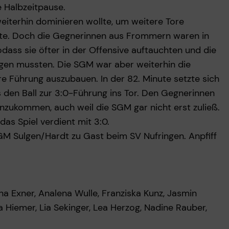
e Halbzeitpause.
 weiterhin dominieren wollte, um weitere Tore
nte. Doch die Gegnerinnen aus Frommern waren in
odass sie öfter in der Offensive auftauchten und die
en mussten. Die SGM war aber weiterhin die
 Führung auszubauen. In der 82. Minute setzte sich
den Ball zur 3:0-Führung ins Tor. Den Gegnerinnen
anzukommen, auch weil die SGM gar nicht erst zuließ.
s Spiel verdient mit 3:0.
M Sulgen/Hardt zu Gast beim SV Nufringen. Anpfiff
ena Exner, Analena Wulle, Franziska Kunz, Jasmin
a Hiemer, Lia Sekinger, Lea Herzog, Nadine Rauber,