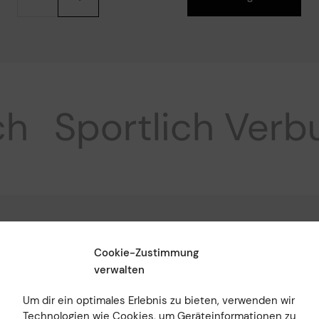
h
Sportlich
Verb
SV Sulgen
Cookie-Zustimmung
verwalten
Um dir ein optimales Erlebnis zu bieten, verwenden wir
Technologien wie Cookies, um Geräteinformationen zu