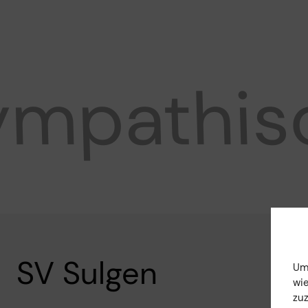
mpathisc
SV Sulgen
Um 
wi
zu